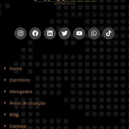
CNPJ 42.579.159/0001-52 |
OAB/MT 2.469
Site
Home
Escritório
Advogados
Áreas de atuação
Blog
Contato