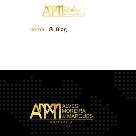
Home
Blog
OAB/MT 2.469
CNPJ 42.579.159/0001-52 |