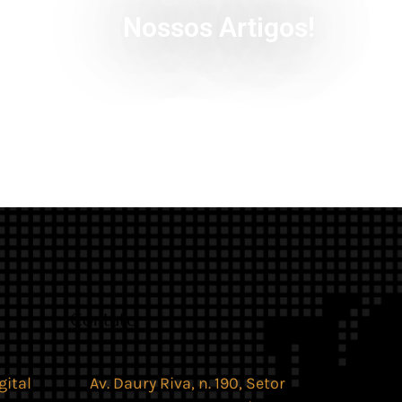
Nossos Artigos!
Contato
gital
Av. Daury Riva, n. 190, Setor