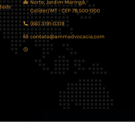
Norte, Jardim Maringá,
idade
Colíder/MT - CEP 78.500-000
(66) 3191-0319
contato@ammadvocacia.com
Seg. - Sex., das 07:30 - 17:30
os reservados.