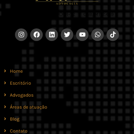
CNPJ 42.579.159/0001-52 |
OAB/MT 2.469
Site
Home
Escritório
Advogados
Áreas de atuação
Blog
Contato