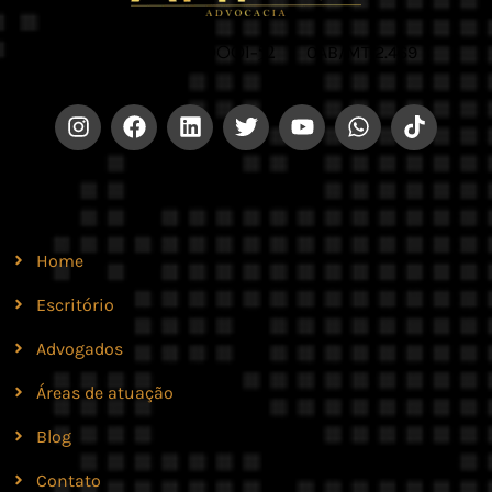
CNPJ 42.579.159/0001-52 |
OAB/MT 2.469
Site
Home
Escritório
Advogados
Áreas de atuação
Blog
Contato