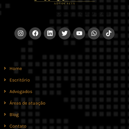
CNPJ 42.579.159/0001-52 |
OAB/MT 2.469
Site
Home
Escritório
Advogados
Áreas de atuação
Blog
Contato