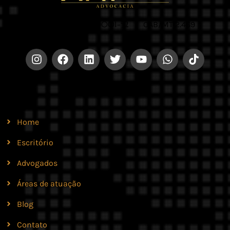
CNPJ 42.579.159/0001-52 |
OAB/MT 2.469
Site
Home
Escritório
Advogados
Áreas de atuação
Blog
Contato