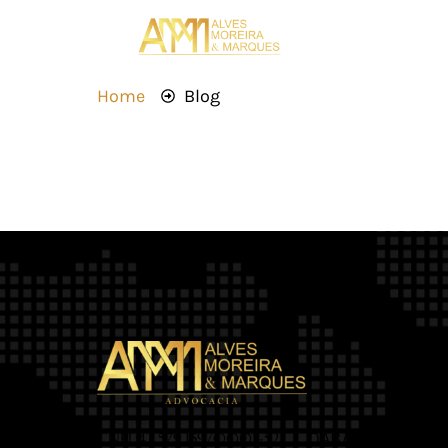
Home
Blog
OAB/MT 2.469
CNPJ 42.579.159/0001-52 |