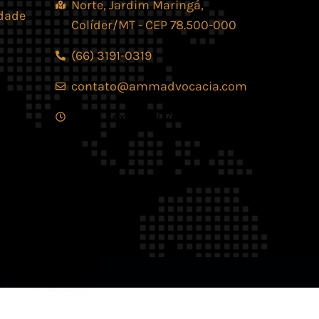
Norte, Jardim Maringá,
idade
Colíder/MT - CEP 78.500-000
(66) 3191-0319
contato@ammadvocacia.com
Seg. - Sex., das 07:30 - 17:30
os reservados.