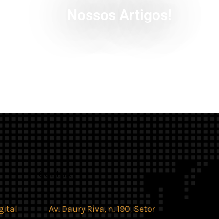
Nossos Artigos!
Contato
gital
Av. Daury Riva, n. 190, Setor