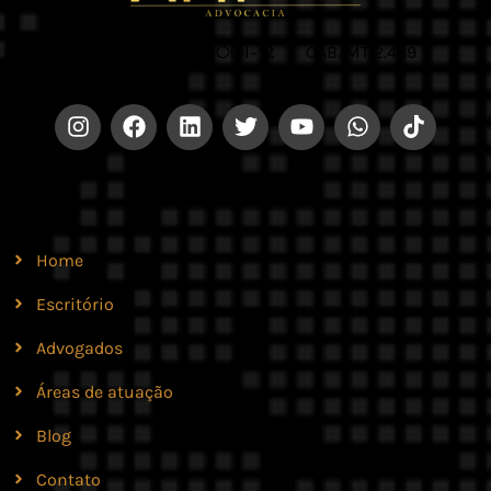
CNPJ 42.579.159/0001-52 |
OAB/MT 2.469
Site
Home
Escritório
Advogados
Áreas de atuação
Blog
Contato