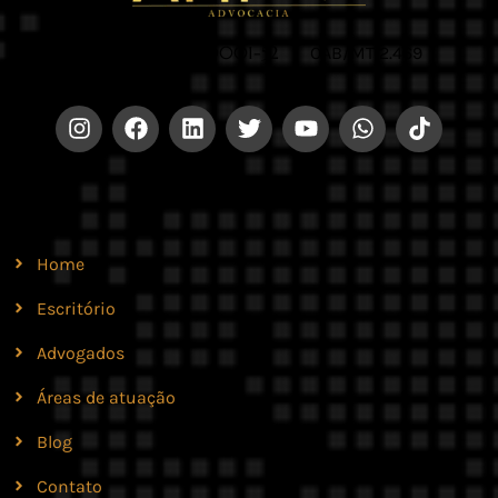
CNPJ 42.579.159/0001-52 |
OAB/MT 2.469
Site
Home
Escritório
Advogados
Áreas de atuação
Blog
Contato