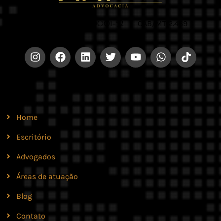
CNPJ 42.579.159/0001-52 |
OAB/MT 2.469
Site
Home
Escritório
Advogados
Áreas de atuação
Blog
Contato