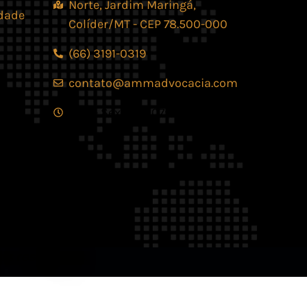
Norte, Jardim Maringá,
idade
Colíder/MT - CEP 78.500-000
(66) 3191-0319
contato@ammadvocacia.com
Seg. - Sex., das 07:30 - 17:30
os reservados.