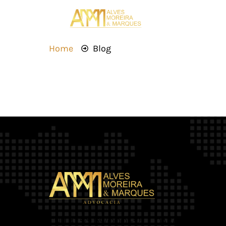
Home
Blog
OAB/MT 2.469
CNPJ 42.579.159/0001-52 |