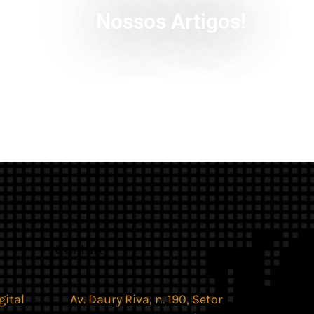
Nossos Artigos!
Contato
gital
Av. Daury Riva, n. 190, Setor