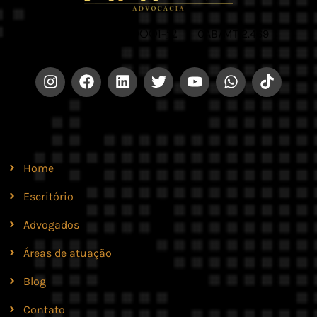
CNPJ 42.579.159/0001-52 |
OAB/MT 2.469
Site
Home
Escritório
Advogados
Áreas de atuação
Blog
Contato