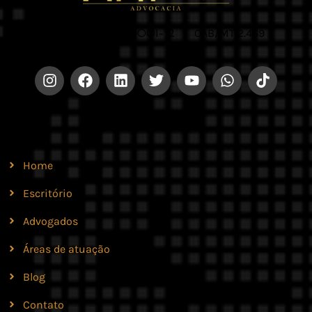
CNPJ 42.579.159/0001-52 |
OAB/MT 2.469
Site
Home
Escritório
Advogados
Áreas de atuação
Blog
Contato