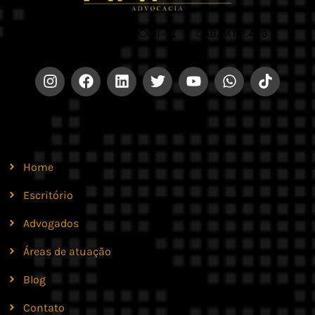
CNPJ 42.579.159/0001-52 |
OAB/MT 2.469
Site
Home
Escritório
Advogados
Áreas de atuação
Blog
Contato