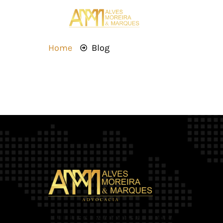
Home
Blog
OAB/MT 2.469
CNPJ 42.579.159/0001-52 |