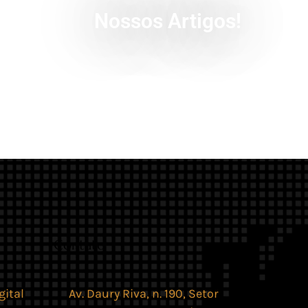
Nossos Artigos!
Contato
gital
Av. Daury Riva, n. 190, Setor