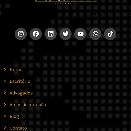
CNPJ 42.579.159/0001-52 |
OAB/MT 2.469
Site
Home
Escritório
Advogados
Áreas de atuação
Blog
Contato