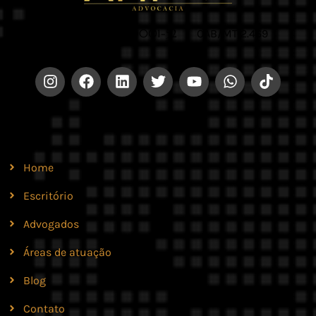
CNPJ 42.579.159/0001-52 |
OAB/MT 2.469
Site
Home
Escritório
Advogados
Áreas de atuação
Blog
Contato