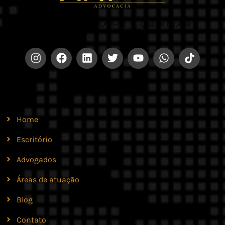
CNPJ 42.579.159/0001-52 |
OAB/MT 2.469
Site
Home
Escritório
Advogados
Áreas de atuação
Blog
Contato