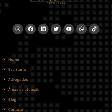
CNPJ 42.579.159/0001-52 |
OAB/MT 2.469
Site
Home
Escritório
Advogados
Áreas de atuação
Blog
Contato