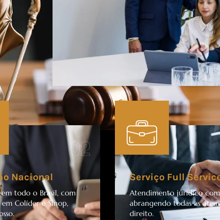
02
ão Nacional
Serviço Full Servic
 em todo o Brasil, com
Atendimento jurídico com
 em Colíder e Sinop,
abrangendo todas as área
sso.
direito.