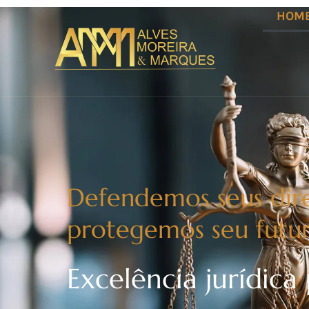
HOM
Defendemos seus dire
protegemos seu futu
Excelência jurídica