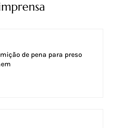
 imprensa
emição de pena para preso
nem