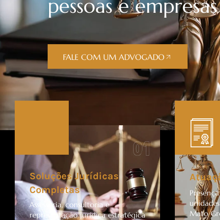
pessoas e empresas
FALE COM UM ADVOGADO
01
Soluções Jurídicas
Atuaç
Completas
Presença
unidades
Assessoria, consultoria e
Mato Gro
representação jurídica estratégica