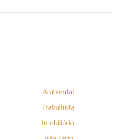
cia aos Tribunais Superiores,
guintes áreas:
Ambiental
Trabalhista
Imobiliário
Tributário