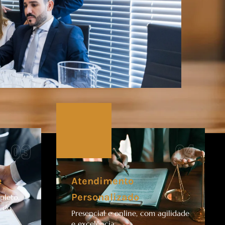
03
04
e
Atendimento
Personalizado
pleto,
s do
Presencial e online, com agilidade
e excelência.