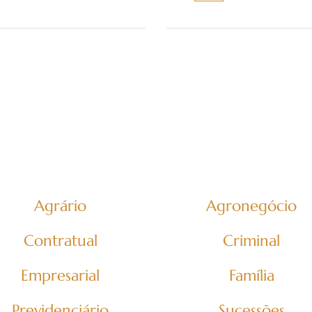
Nossas áreas de atuação
 direito, de modo full service, da primeira instân
soas físicas e jurídicas, com foco principal nas se
Agrário
Agronegócio
Contratual
Criminal
Empresarial
Família
Previdenciário
Sucessões