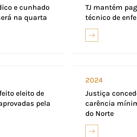
dico e cunhado
TJ mantém pag
será na quarta
técnico de en
2024
ito eleito de
Justiça conced
 aprovadas pela
carência míni
do Norte