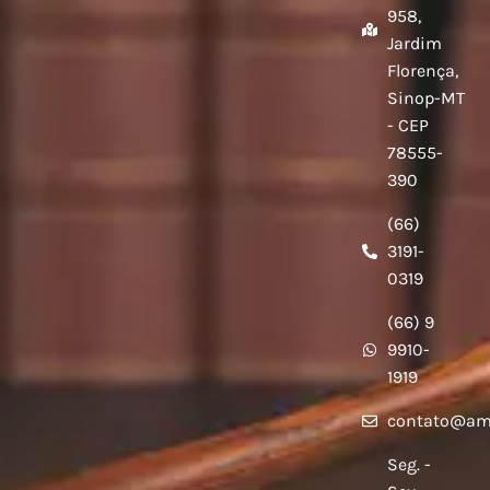
958,
Jardim
Florença,
Sinop-MT
- CEP
78555-
390
(66)
3191-
0319
(66) 9
9910-
1919
contato@am
Seg. -