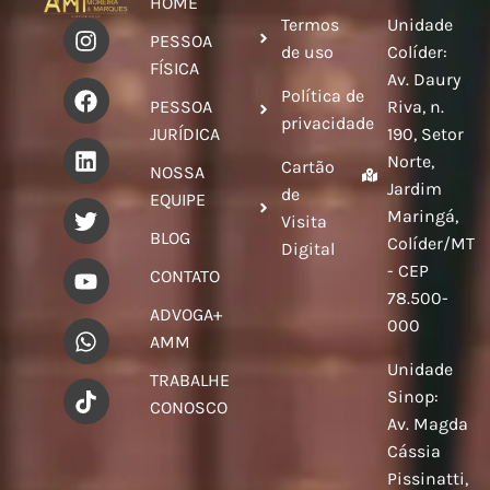
HOME
Termos
Unidade
PESSOA
de uso
Colíder:
FÍSICA
Av. Daury
Política de
PESSOA
Riva, n.
privacidade
JURÍDICA
190, Setor
Norte,
Cartão
NOSSA
Jardim
de
EQUIPE
Maringá,
Visita
BLOG
Colíder/MT
Digital
- CEP
CONTATO
78.500-
ADVOGA+
000
AMM
Unidade
TRABALHE
Sinop:
CONOSCO
Av. Magda
Cássia
Pissinatti,