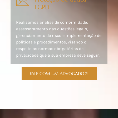
LGPD
Realizamos análise de conformidade,
assessoramento nas questões legais,
gerenciamento de risco e implementação de
políticas e procedimentos, visando o
respeito às normas obrigatórias de
privacidade que a sua empresa deve seguir.
FALE COM UM ADVOGADO