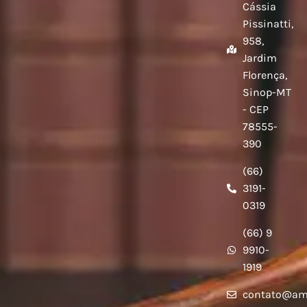
Cássia
Pissinatti,
958,
Jardim
Florença,
Sinop-MT
- CEP
78555-
390
(66)
3191-
0319
(66) 9
9910-
1919
contato@am