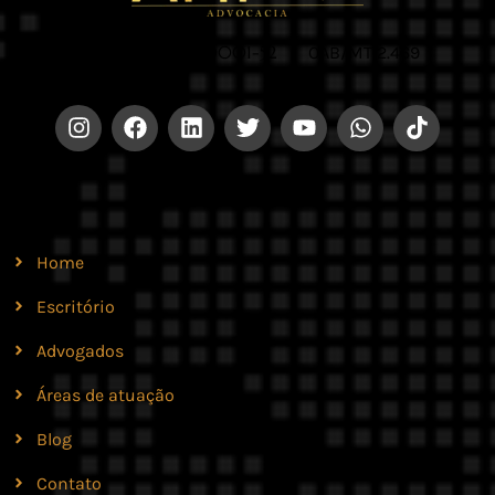
CNPJ 42.579.159/0001-52 |
OAB/MT 2.469
Site
Home
Escritório
Advogados
Áreas de atuação
Blog
Contato