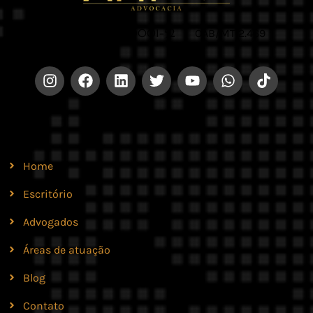
CNPJ 42.579.159/0001-52 |
OAB/MT 2.469
Site
Home
Escritório
Advogados
Áreas de atuação
Blog
Contato