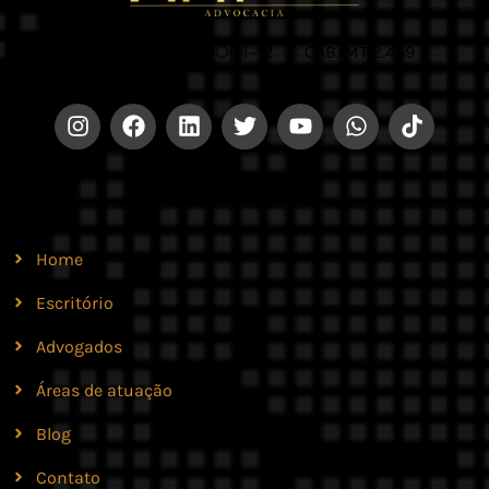
CNPJ 42.579.159/0001-52 |
OAB/MT 2.469
Site
Home
Escritório
Advogados
Áreas de atuação
Blog
Contato