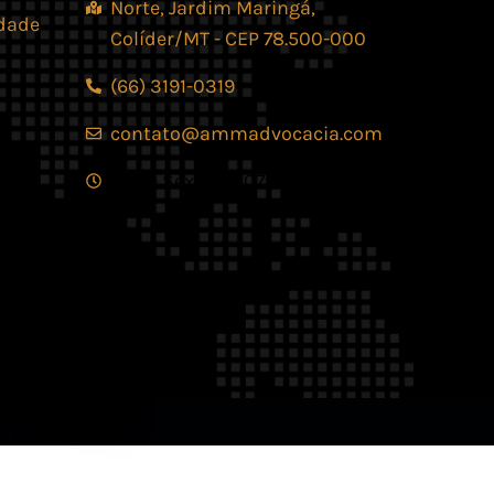
Norte, Jardim Maringá,
idade
Colíder/MT - CEP 78.500-000
(66) 3191-0319
contato@ammadvocacia.com
Seg. - Sex., das 07:30 - 17:30
os reservados.