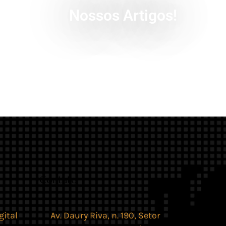
Nossos Artigos!
Contato
gital
Av. Daury Riva, n. 190, Setor