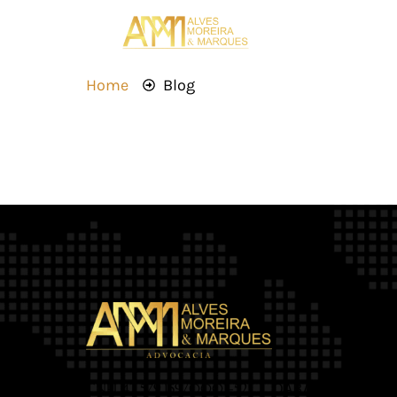
Home
Blog
OAB/MT 2.469
CNPJ 42.579.159/0001-52 |