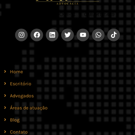
CNPJ 42.579.159/0001-52 |
OAB/MT 2.469
Site
Home
Escritório
Advogados
Áreas de atuação
Blog
Contato