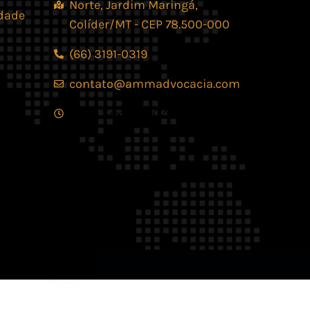
Norte, Jardim Maringá,
idade
Colíder/MT - CEP 78.500-000
(66) 3191-0319
contato@ammadvocacia.com
Seg. - Sex., das 07:30 - 17:30
os reservados.