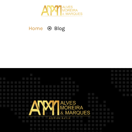
Home
Blog
OAB/MT 2.469
CNPJ 42.579.159/0001-52 |