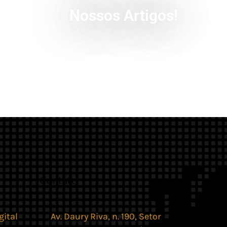
Nossos Artigos!
Contato
gital
Av. Daury Riva, n. 190, Setor