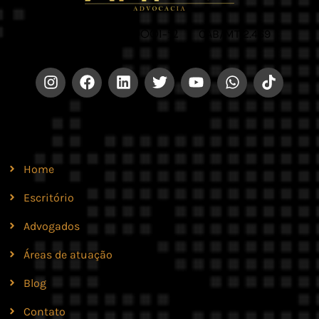
CNPJ 42.579.159/0001-52 |
OAB/MT 2.469
Site
Home
Escritório
Advogados
Áreas de atuação
Blog
Contato