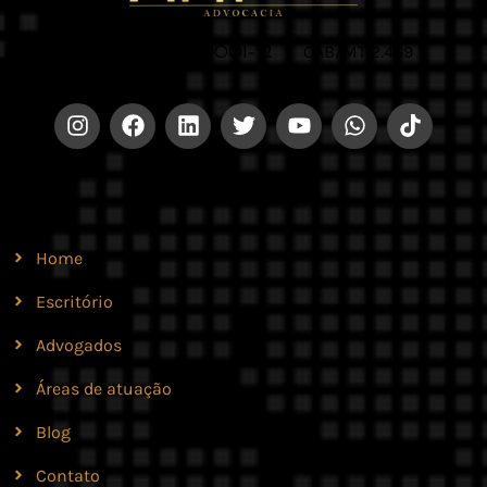
CNPJ 42.579.159/0001-52 |
OAB/MT 2.469
Site
Home
Escritório
Advogados
Áreas de atuação
Blog
Contato