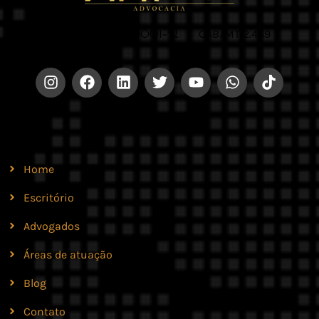
CNPJ 42.579.159/0001-52 |
OAB/MT 2.469
Site
Home
Escritório
Advogados
Áreas de atuação
Blog
Contato