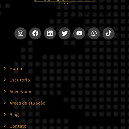
CNPJ 42.579.159/0001-52 |
OAB/MT 2.469
Site
Home
Escritório
Advogados
Áreas de atuação
Blog
Contato