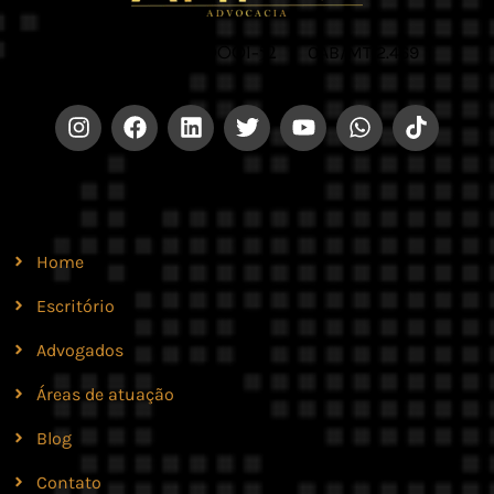
CNPJ 42.579.159/0001-52 |
OAB/MT 2.469
Site
Home
Escritório
Advogados
Áreas de atuação
Blog
Contato