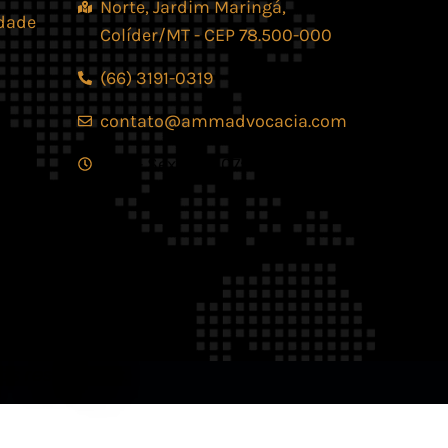
Norte, Jardim Maringá,
idade
Colíder/MT - CEP 78.500-000
(66) 3191-0319
contato@ammadvocacia.com
Seg. - Sex., das 07:30 - 17:30
os reservados.