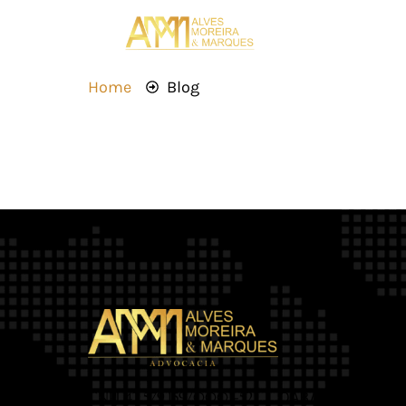
Home
Blog
OAB/MT 2.469
CNPJ 42.579.159/0001-52 |