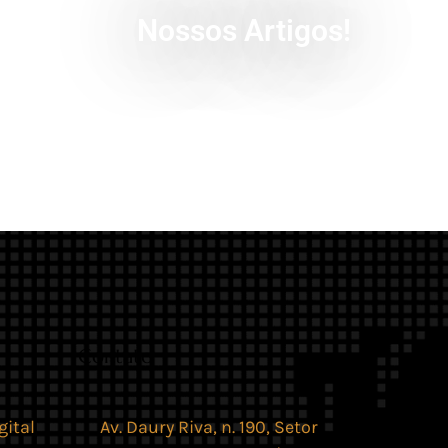
Nossos Artigos!
Contato
gital
Av. Daury Riva, n. 190, Setor