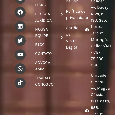
de uso
Colíder:
FÍSICA
Av. Daury
Política de
PESSOA
Riva, n.
privacidade
JURÍDICA
190, Setor
Norte,
Cartão
NOSSA
Jardim
de
EQUIPE
Maringá,
Visita
BLOG
Colíder/MT
Digital
- CEP
CONTATO
78.500-
ADVOGA+
000
AMM
Unidade
TRABALHE
Sinop:
CONOSCO
Av. Magda
Cássia
Pissinatti,
958,
Jardim