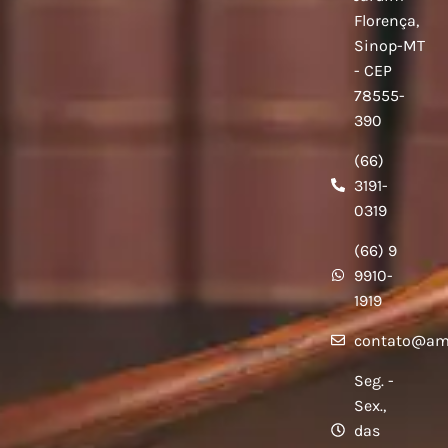
Florença,
Sinop-MT
- CEP
78555-
390
(66)
3191-
0319
(66) 9
9910-
1919
contato@am
Seg. -
Sex.,
das