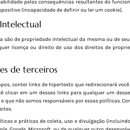
sabilidade pelas consequências resultantes do funci
positivo (incapacidade de definir ou ler um cookie).
Intelectual
são de propriedade intelectual da mesma ou de seus 
uer licença ou direito de uso dos direitos de propr
tes de terceiros
os, conter links de hipertexto que redirecionará você
cê clicar em um desses links para qualquer um desses
 e que não somos responsáveis por essas políticas. Cons
ites.
ticas e práticas de coleta, uso e divulgação (incluind
le, Google, Microsoft, ou de qualquer outro desenvolv