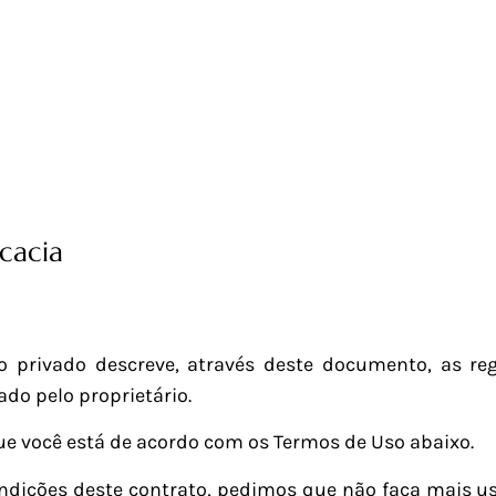
E
SERVIÇOS
NOSSA EQUIPE
BLOG
ADVOGA+ AMM
TRABALHE CONOSCO
acia
to privado descreve, através deste documento, as r
ado pelo proprietário.
e você está de acordo com os Termos de Uso abaixo.
ndições deste contrato, pedimos que não faça mais u