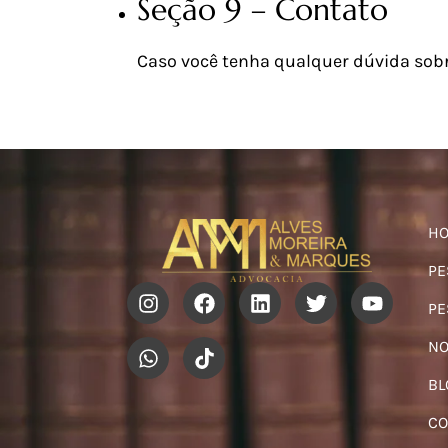
Seção 9 – Contato
Caso você tenha qualquer dúvida sob
H
PE
PE
NO
BL
CO