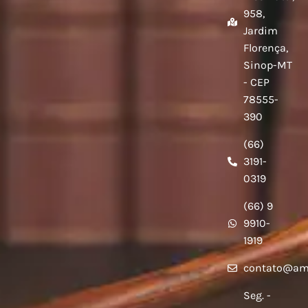
958,
Jardim
Florença,
Sinop-MT
- CEP
78555-
390
(66)
3191-
0319
(66) 9
9910-
1919
contato@am
Seg. -