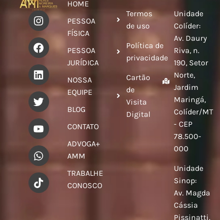
HOME
Termos
Unidade
PESSOA
de uso
Colíder:
FÍSICA
Av. Daury
Política de
PESSOA
Riva, n.
privacidade
JURÍDICA
190, Setor
Norte,
Cartão
NOSSA
Jardim
de
EQUIPE
Maringá,
Visita
BLOG
Colíder/MT
Digital
- CEP
CONTATO
78.500-
ADVOGA+
000
AMM
Unidade
TRABALHE
Sinop:
CONOSCO
Av. Magda
Cássia
Pissinatti,