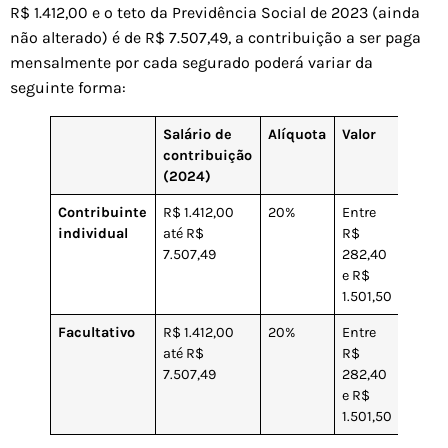
R$ 1.412,00 e o teto da Previdência Social de 2023 (ainda
não alterado) é de R$ 7.507,49, a contribuição a ser paga
mensalmente por cada segurado poderá variar da
seguinte forma:
Salário de
Alíquota
Valor
Códig
contribuição
(2024)
Contribuinte
R$ 1.412,00
20%
Entre
1007
individual
até R$
R$
7.507,49
282,40
e R$
1.501,50
Facultativo
R$ 1.412,00
20%
Entre
1406
até R$
R$
7.507,49
282,40
e R$
1.501,50