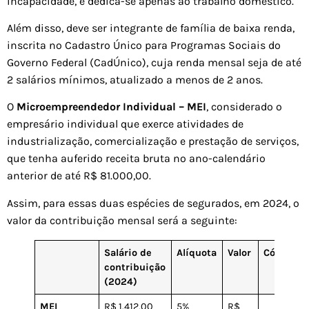
incapacidade, e dedica-se apenas ao trabalho doméstico.
Além disso, deve ser integrante de família de baixa renda,
inscrita no Cadastro Único para Programas Sociais do
Governo Federal (CadÚnico), cuja renda mensal seja de até
2 salários mínimos, atualizado a menos de 2 anos.
O
Microempreendedor Individual – MEI
, considerado o
empresário individual que exerce atividades de
industrialização, comercialização e prestação de serviços,
que tenha auferido receita bruta no ano-calendário
anterior de até R$ 81.000,00.
Assim, para essas duas espécies de segurados, em 2024, o
valor da contribuição mensal será a seguinte:
Salário de
Alíquota
Valor
Código
contribuição
(2024)
MEI
R$ 1.412,00
5%
R$