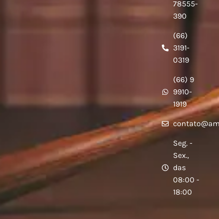
78555-
390
(66)
3191-
0319
(66) 9
9910-
1919
contato@am
Seg. -
Sex.,
das
08:00 -
18:00