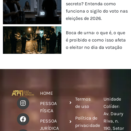
secreto? Entenda como
funciona o sigilo do voto nas
eleições de 2026.
Boca de urna: o que é, o que
é proibido e como isso afeta
o eleitor no dia da votação
HOME
Termos
Unidade
PESSOA
de uso
Colíder:
FÍSICA
Av. Daury
Política de
PESSOA
Riva, n.
privacidade
JURÍDICA
190, Setor