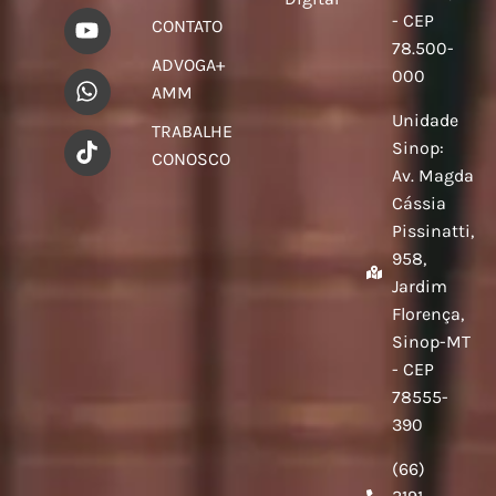
- CEP
CONTATO
78.500-
ADVOGA+
000
AMM
Unidade
TRABALHE
Sinop:
CONOSCO
Av. Magda
Cássia
Pissinatti,
958,
Jardim
Florença,
Sinop-MT
- CEP
78555-
390
(66)