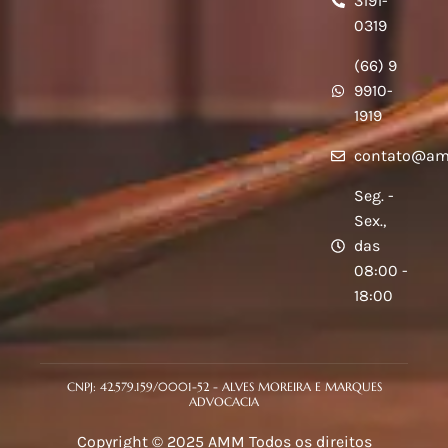
3191-
0319
(66) 9
9910-
1919
contato@am
Seg. -
Sex.,
das
08:00 -
18:00
CNPJ: 42.579.159/0001-52 - ALVES MOREIRA E MARQUES
ADVOCACIA
Copyright © 2025 AMM Todos os direitos