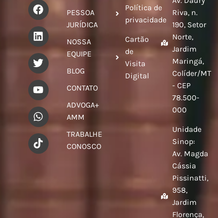
Av. Daury
Política de
PESSOA
Riva, n.
privacidade
JURÍDICA
190, Setor
Norte,
Cartão
NOSSA
Jardim
de
EQUIPE
Maringá,
Visita
BLOG
Colíder/MT
Digital
- CEP
CONTATO
78.500-
ADVOGA+
000
AMM
Unidade
TRABALHE
Sinop:
CONOSCO
Av. Magda
Cássia
Pissinatti,
958,
Jardim
Florença,