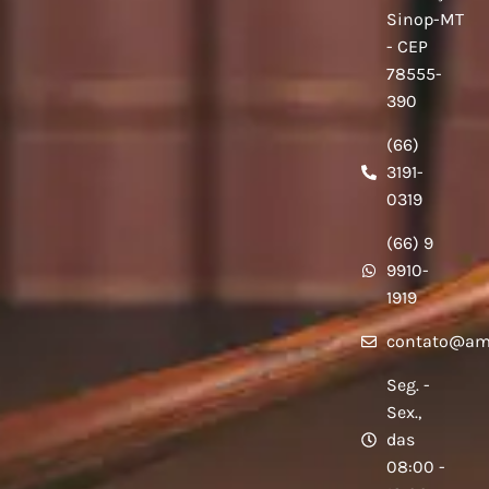
Sinop-MT
- CEP
78555-
390
(66)
3191-
0319
(66) 9
9910-
1919
contato@am
Seg. -
Sex.,
das
08:00 -